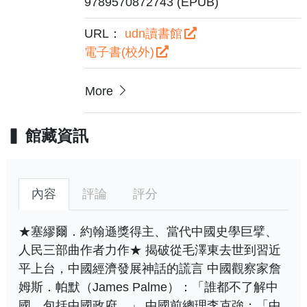
9789570872743 (EPUB)
URL：
udn讀書館
電子書(校外)
More
館藏資訊
內容
評論
評分
★塞繆爾．約翰遜獎得主、當代中國史學巨擘、
人民三部曲作者力作★ 揭破從毛澤東去世到習近
平上台，中國經濟發展神話的謊言 中國觀察家詹
姆斯．帕默（James Palme）：「誰都不了解中
國，包括中國政府。」 中國前總理李克強：「中