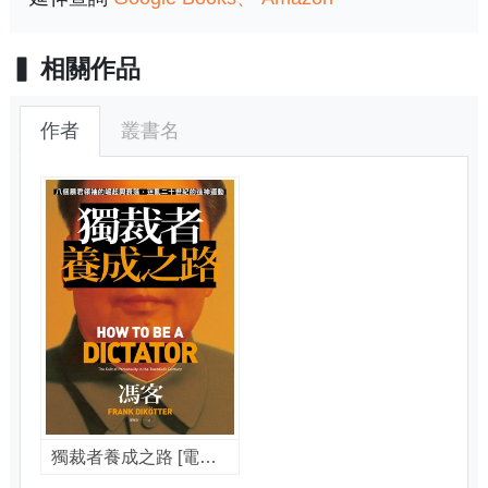
相關作品
作者
叢書名
獨裁者養成之路 [電子書] : 八個暴君領袖的崛起與衰落, 迷亂二十世紀的造神運動 / 馮客(Frank Dikötter)著 ; 廖珮杏譯