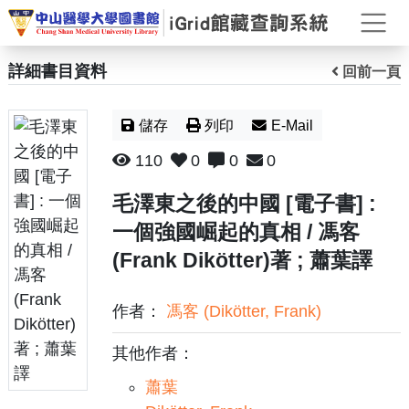
打
詳細書目資料
回前一頁
儲存
列印
E-Mail
110
0
0
0
毛澤東之後的中國 [電子書] :
一個強國崛起的真相 / 馮客
(Frank Dikötter)著 ; 蕭葉譯
作者：
馮客 (Dikötter, Frank)
其他作者：
蕭葉