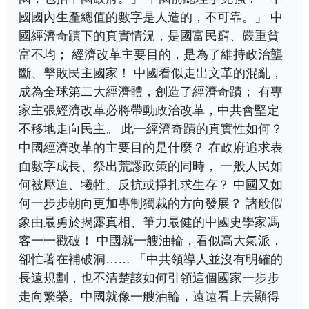
國國內生產總值的數字是人造的，不可靠。」 中
國經濟奇蹟下的真實情況，是國富民窮、嚴重貧
富不均； 經濟改革主要目的，是為了維持政治壟
斷、擊敗民主國家！ 中國看似走出文革的混亂，
成為全球第二大經濟體，創造了經濟奇蹟； 有專
家主張經濟改革必將帶動政治改革，中共會堅定
不移地走向民主。 此一經濟奇蹟的真實性如何？
中國經濟改革的主要目的是什麼？ 在政府追求表
面數字成長、祭出荒謬政策的同時， 一般人民如
何被壓迫、犧牲、反抗或掙扎求生存？ 中國又如
何一步步朝向更加專制獨裁的方向發展？ 諸般假
象由最勇於揭露真相、筆力最健的中國史學家馮
客一一戳破！ 中國就一艘油輪，看似高大氣派，
卻忙著在補破洞…… 「中共領導人並沒有明確的
長遠規劃，也不清楚該如何引領這個國家一步步
走向繁榮。中國就像一艘油輪，遠遠看上去顯得