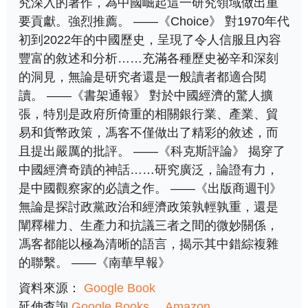
究深入的著作，為中國崛起這一研究領域做出重
要貢獻。強烈推薦。 ——《Choice》 對1970年代
初到2022年的中國歷史，呈現了令人信服且內容
豐富的敘述和分析……充滿各種歷史祕辛和深刻
的洞見，無論是研究者還是一般讀者都適合閱
讀。 ——《書架通報》 對於中國經濟的驚人擴
張，特別是政府所倚重的相關銀行業、產業、貿
易和貨幣政策，馮客不僅做出了精彩的敘述，而
且提出嚴厲的批評。 ——《科克斯評論》 揭穿了
中國經濟奇蹟的神話……研究廣泛，論證有力，
是中國觀察家的必讀之作。 ——《出版商週刊》
無論是探討政黨政治和經濟政策孰輕孰重，還是
闡釋權力、生產力和抗議三者之間的微妙關係，
馮客都能以極為清晰的語言，揭示其中錯綜複雜
的聯繫。 ——《南華早報》
資料來源：
Google Book
延伸查詢
Google Books
Amazon