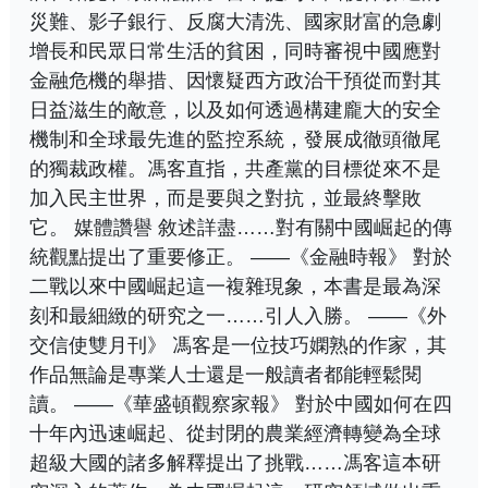
災難、影子銀行、反腐大清洗、國家財富的急劇
增長和民眾日常生活的貧困，同時審視中國應對
金融危機的舉措、因懷疑西方政治干預從而對其
日益滋生的敵意，以及如何透過構建龐大的安全
機制和全球最先進的監控系統，發展成徹頭徹尾
的獨裁政權。馮客直指，共產黨的目標從來不是
加入民主世界，而是要與之對抗，並最終擊敗
它。 媒體讚譽 敘述詳盡……對有關中國崛起的傳
統觀點提出了重要修正。 ——《金融時報》 對於
二戰以來中國崛起這一複雜現象，本書是最為深
刻和最細緻的研究之一……引人入勝。 ——《外
交信使雙月刊》 馮客是一位技巧嫻熟的作家，其
作品無論是專業人士還是一般讀者都能輕鬆閱
讀。 ——《華盛頓觀察家報》 對於中國如何在四
十年內迅速崛起、從封閉的農業經濟轉變為全球
超級大國的諸多解釋提出了挑戰……馮客這本研