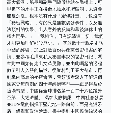
高大氣派，船長和副手們驕傲地站在艦橋上，可
甲板下的水手正在拚命地抽水和堵破洞，以避免
船隻沉沒。根本沒有什麼『宏偉計畫』，也沒有
『祕密戰略』，有的只是無數偶發事件，以及無
法預料的後果、出人意外的反轉和幕後無休止的
權力鬥爭。」 「我相信，只有認清這一切，我們
才能更加理解那段歷史。」 基於數十年親身走訪
中國的經驗，加上對數百份共產黨機密檔案的解
讀，並參考毛澤東私人祕書李銳的祕密日記，馮
客對中國如何走出文革災難，並由此崛起的過程
做了引人入勝的描述。從鄉村到工業大都市，再
到黨內高層的祕密會議，帶領讀者深入了解這個
國家史無前例的四十年經濟轉型——正是得益於
這場轉型，中國從全球排名第一百二十六位躍升
至第二大經濟體。 馮客大膽揭露，中國社會發展
並非在黨的指揮下堅定地一路向前，而是充滿矛
盾、錯覺和政治陰謀。書中提到中國僥倖躲過的