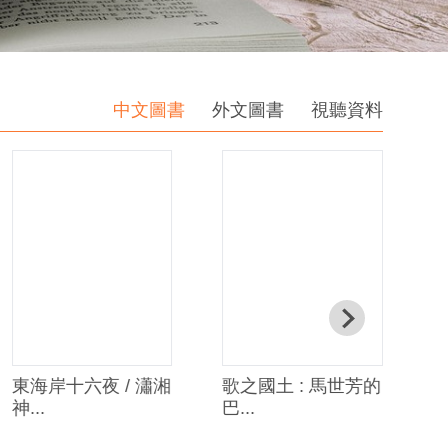
中文圖書
外文圖書
視聽資料
東海岸十六夜 / 瀟湘
歌之國土 : 馬世芳的
神...
巴...
隱