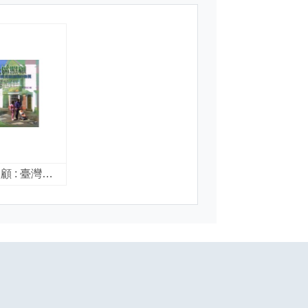
社區照顧 : 臺灣與英國經驗的檢視 = Community care : reviewing experiences of Taiwan and Britain / 黃源協著.