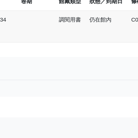
卷期
館藏類型
狀態／到期日
條
434
調閱用書
仍在館內
C0