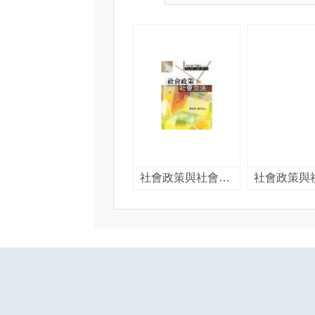
社會政策與社會立法 = Social Policy and Social Legislation / 黃協源,蕭文高著.