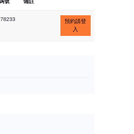
碼號
備註
78233
預約請登
入