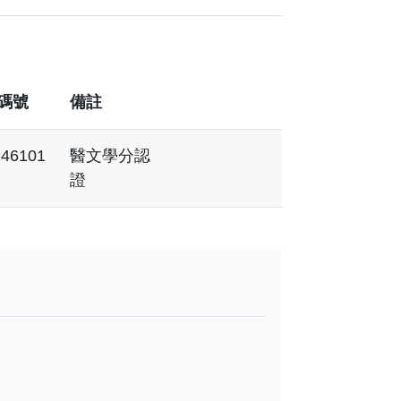
碼號
備註
46101
醫文學分認
證