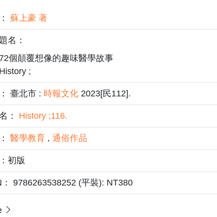
者：
蘇上豪 著
題名：
72個顛覆想像的趣味醫學故事
History ;
： 臺北市 :
時報文化
2023[民112].
名：
History ;116.
題：
醫學教育
,
通俗作品
：初版
N： 9786263538252 (平裝): NT380
e