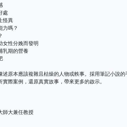
感
好處
止怪異
能力嗎？
？
助女性分娩而發明
哺乳期的營養
肥
陳述原本應該複雜且枯燥的人物或軼事。採用筆記小說的
析實際案例，還原真實故事，帶來更多的啟示。
大師大兼任教授