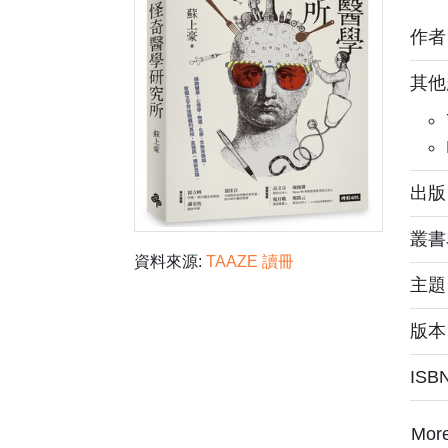
作
其他
出版
叢書
資料來源:
TAAZE 讀冊
主
版本
ISB
Mor