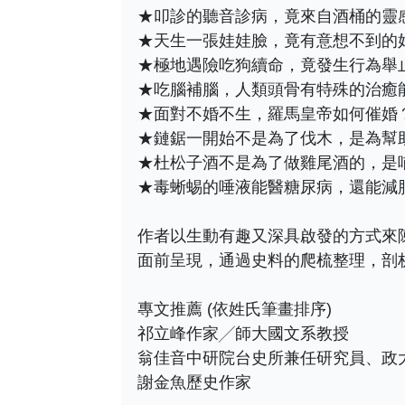
★叩診的聽音診病，竟來自酒桶的靈
★天生一張娃娃臉，竟有意想不到的
★極地遇險吃狗續命，竟發生行為舉
★吃腦補腦，人類頭骨有特殊的治癒
★面對不婚不生，羅馬皇帝如何催婚
★鏈鋸一開始不是為了伐木，是為幫
★杜松子酒不是為了做雞尾酒的，是
★毒蜥蜴的唾液能醫糖尿病，還能減
作者以生動有趣又深具啟發的方式來
面前呈現，通過史料的爬梳整理，剖
專文推薦 (依姓氏筆畫排序)
祁立峰作家╱師大國文系教授
翁佳音中研院台史所兼任研究員、政
謝金魚歷史作家