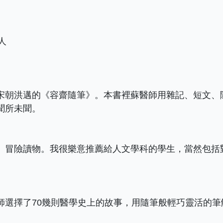
人
宋朝洪邁的《容齋隨筆》。本書裡蘇醫師用雜記、短文、隨
聞所未聞。
」冒險讀物。我很樂意推薦給人文學科的學生，當然包括
師選擇了70幾則醫學史上的故事，用隨筆般輕巧靈活的筆