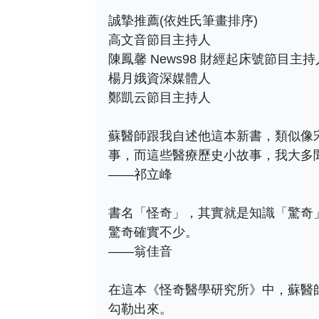
誠摯推薦(依姓氏筆畫排序)
高文音節目主持人
陳鳳馨 News98 財經起床號節目主持
楊月娥資深媒體人
鄭凱云節目主持人
蘇醫師跟我自述他這本新書，類似像
事，而這些醫療歷史小故事，我大多
——祁立峰
書名「怪奇」，其實就是知識「驚奇
驚奇確實不少。
——翁佳音
在這本《怪奇醫學研究所》中，蘇醫
勾勒出來。