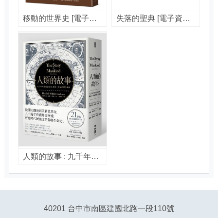
移動的世界史 [電子書] : 從智人走出非洲到難民湧入歐洲, 看人類的遷徙如何改變世界! / 玉木俊明著 ; 林巍翰譯
失落的聖典 [電子資源] : 追尋世界宗教的真義 / 凱倫.阿姆斯壯(Karen Armstrong)著 ; 朱怡康譯
人類的故事 : 九千年人類史詩故事,傳承一世紀的歷久彌新 / 亨德里克.威廉.房龍(Hendrik Willem Van Loon)著 ; 林曉欽譯.
40201 台中市南區建國北路一段110號