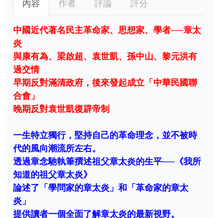
內容
作者
評論
評分
中國近代著名民主革命家、思想家、學者──章太
炎
與康有為、梁啟超、袁世凱、孫中山、黎元洪有
過交情
早期反對滿清政府，後來發起成立「中華民國聯
合會」
晚期反對袁世凱復辟帝制
一生特立獨行，堅持自己的革命理念，並不被時
代的風向潮流所左右。
透過章念馳執筆撰述祖父章太炎的生平──《我所
知道的祖父章太炎》
論述了「學問家的章太炎」和「革命家的章太
炎」
提供讀者一個全面了解章太炎的最新視野。