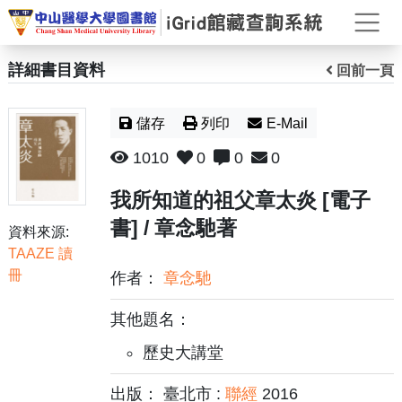
打
詳細書目資料
回前一頁
儲存
列印
E-Mail
1010
0
0
0
我所知道的祖父章太炎 [電子
書] / 章念馳著
資料來源:
TAAZE 讀
冊
作者：
章念馳
其他題名：
歷史大講堂
出版： 臺北市 :
聯經
2016