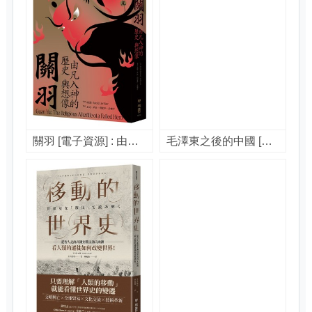
關羽 [電子資源] : 由凡入神的歷史與想像 / 田海(Barend J. ter Haar)著 ; 王健等譯
毛澤東之後的中國 [電子書] : 一個強國崛起的真相 / 馮客(Frank Dikötter)著 ; 蕭葉譯