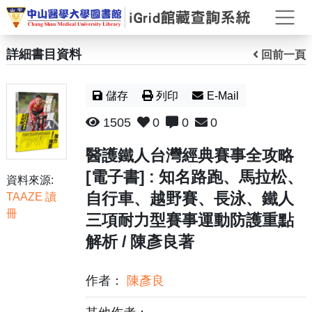
打
詳細書目資料
回前一頁
儲存
列印
E-Mail
1505
0
0
0
醫護鐵人台灣經典賽事全攻略
[電子書] : 知名路跑、馬拉松、
資料來源:
自行車、越野賽、長泳、鐵人
TAAZE 讀
冊
三項耐力型賽事運動防護重點
解析 / 陳彥良著
作者：
陳彥良