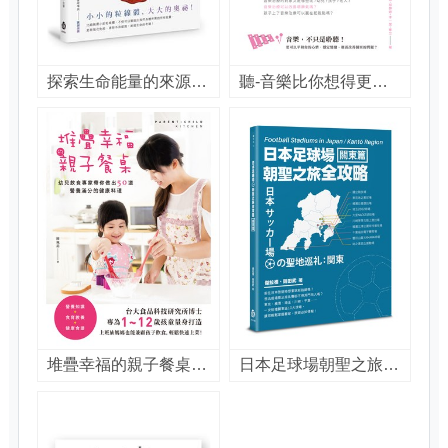
探索生命能量的來源 細胞大電廠 [電子書] : 粒線體的奧祕 / 王剴鏘, 鄭漢中合著
聽-音樂比你想得更療癒,音樂治療30響 / 賴欣怡等著.
堆疊幸福的親子餐桌 [電子書] : 幼兒飲食專家帶你做出50道營養滿分的健康料理 / 陳珮茹著
日本足球場朝聖之旅全攻略. [電子書] = Football stadiums in Japan, Kantō region日本サッカー場の聖地巡礼, 関東 / 關東篇 傑拉德, 剛田武著