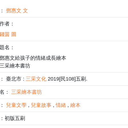
者：
鄧惠文 文
作者：
錢茵 圖
題名：
鄧惠文給孩子的情緒成長繪本
三采繪本書坊
： 臺北市 :
三采文化
2019[民108]五刷.
名：
三采繪本書坊
題：
兒童文學
,
兒童故事
,
情緒
,
繪本
：初版五刷