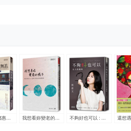
別來無恙 / 鄧惠文 文/攝影.
我想看妳變老的樣子 [電子書] : 明天的女人 比昨天的女孩更精采 / 鄧惠文著
不夠好也可以 : 女人的趣味 = Perfectly imperfect women / 鄧惠文作.