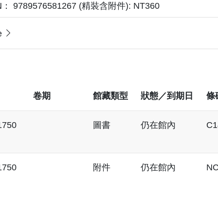
N： 9789576581267 (精裝含附件): NT360
e
卷期
館藏類型
狀態／到期日
條
1750
圖書
仍在館內
C1
1750
附件
仍在館內
NC