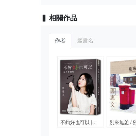
相關作品
作者
叢書名
不夠好也可以 [電子書] : 女人的趣味 / 鄧惠文著