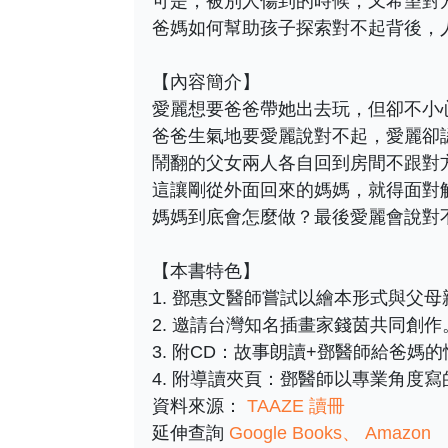
可是，被別人傷到的時候，又希望對
爸媽如何幫助孩子探索對不起背後，
【內容簡介】
愛麗想要爸爸帶她出去玩，但卻不小
爸爸生氣地要愛麗說對不起，愛麗卻認為她
鬧翻的父女兩人各自回到房間不跟對
這讓剛從外面回來的媽媽，就得面對
媽媽到底會怎麼做？最後愛麗會說對
【本書特色】
1. 鄧惠文醫師嘗試以繪本形式與父
2. 邀請台灣知名插畫家錢茵共同創作
3. 附CD：故事朗讀+鄧醫師給爸媽的
4. 附導讀夾頁：鄧醫師以專業角度寫
資料來源：
TAAZE 讀冊
延伸查詢
Google Books
Amazon