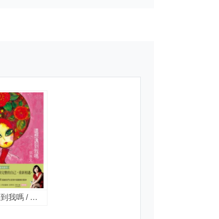
還想遇到我嗎 / 鄧惠文作 ; 張琹圖.