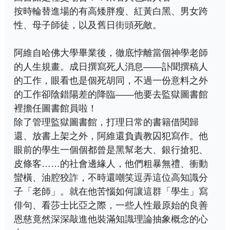
按時輪替進場的有高矮胖瘦、紅黃白黑、男女跨
性、母子師徒，以及舊日街頭死敵。
阿維自哈佛大學畢業後，徹底悖離當個神學老師
的人生規畫。成日撰寫死人消息——訃聞撰稿人
的工作，眼看也是個死胡同，不過一份意料之外
的工作卻陰錯陽差的降臨——他要去監獄圖書館
裡擔任圖書館員啦！
除了管理監獄圖書館，打理日常的書籍借閱歸
還、放書上架之外，阿維還負責教囚犯寫作。他
眼前的學生一個個都曾是黑幫老大、銀行搶犯、
皮條客……的社會邊緣人，他們粗暴無禮、衝動
蠻橫、油腔狡詐，不時還嘲笑逗弄這位高知識分
子「老師」。就在他苦惱如何讓這群「學生」寫
俳句、看莎士比亞之際，一些人性最原始的良善
恩慈竟然深深敲進他裝滿知識理論抽象概念的心