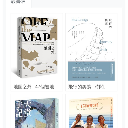
叢書名
地圖之外 : 47個被地圖遺忘的地方, 真實世界的另一個面貌 = Off the map : lost spaces, invisible cities, forgotten islands, feral places, and what they tell us about the world. / 阿拉史泰爾.邦尼特(Alastair Bonnett)著 ; 黃中憲譯.
飛行的奧義 : 時間、地理、科學,詩人飛行員探索天地奧祕的自然觀察 / 馬克.凡霍納克(Mark Vanhoenacker)作 ; 呂奕欣譯.