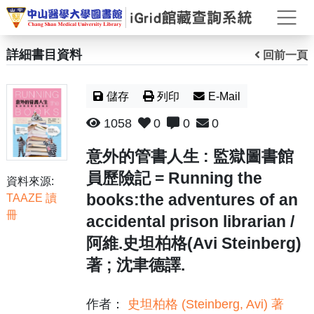
打
詳細書目資料
回前一頁
儲存
列印
E-Mail
1058
0
0
0
意外的管書人生 : 監獄圖書館
員歷險記 = Running the
資料來源:
books:the adventures of an
TAAZE 讀
冊
accidental prison librarian /
阿維.史坦柏格(Avi Steinberg)
著 ; 沈聿德譯.
作者：
史坦柏格 (Steinberg, Avi) 著