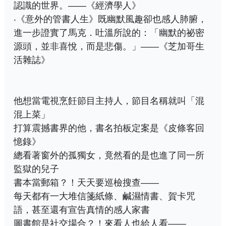
認識的世界。——《經濟學人》
‧《意外的管書人生》既幽默風趣卻也感人肺腑，
進一步證實了馬克．吐溫所說的：「幽默的祕密
源頭，並非喜悅，而是悲傷。」——《芝加哥生
活雜誌》
他想當電視烹飪節目主持人，節目名稱就叫「混
混上菜」
打算震撼書界的他，書名拍板定案是《皮條客回
憶錄》
總看著窗外的孤獨女，竟然看的是也進了同一所
監獄的兒子
書本當郵箱？！天天要巡檢搜查——
每天都有一大堆信箋紙條、鹹濕情書、賀卡咒
語，甚至還有宣告真情的感人家書
圖書館是社交場合？！來看人也給人看——