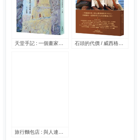
天堂手記 : 一個畫家的古格探險之旅 / 王泰融作.
石頭的代價 / 威西格葉.傑克森.卡古里(Twesigye Jackson Kaguri), 蘇珊.厄巴奈克.林威爾(Susan Urbanek Linville)著 ; 李淑珺譯.
旅行麵包店 : 與人連結、與食材相遇,鬆綁人生、低溫熟成的生活哲學 = 月を見てパンを焼く : 丹波の山奥に5年先まで予約の取れないパン屋が生まれた理由 / 塚本久美著 ; 蘇楓雅譯.