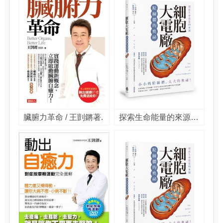
臟腑力革命 / 王剴鏘著.
探索生命能量的來源 細胞大電廠 [電子書] : 粒線體的奧祕 / 王剴鏘, 鄭漢中合著