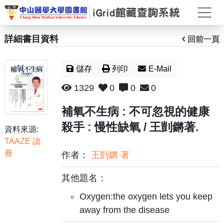
打
詳細書目資料
回前一頁
儲存
列印
E-Mail
1329
0
0
0
補氧不生病 : 不可忽視的健康
殺手 : 慢性缺氧 / 王剴鏘著.
資料來源:
TAAZE 讀
冊
作者：
王剴鏘 著
其他題名：
Oxygen:the oxygen lets you keep
away from the disease