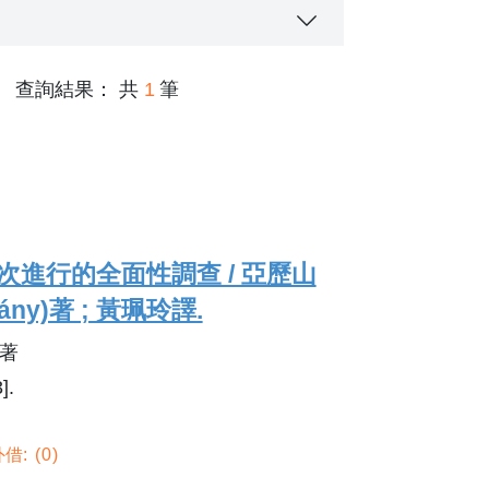
查詢結果： 共
1
筆
er page
次進行的全面性調查 / 亞歷山
ány)著 ; 黃珮玲譯.
 著
].
借:
0