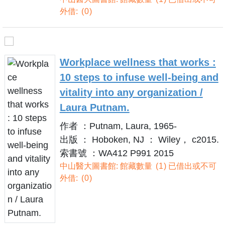
外借:
0
Workplace wellness that works :
10 steps to infuse well-being and
vitality into any organization /
Laura Putnam.
作者 ：Putnam, Laura, 1965-
出版 ： Hoboken, NJ ： Wiley， c2015.
索書號 ：WA412 P991 2015
中山醫大圖書館: 館藏數量
1
已借出或不可
外借:
0