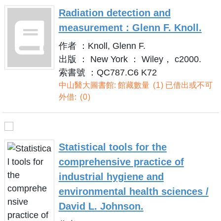
Radiation detection and
measurement : Glenn F. Knoll.
作者 ：Knoll, Glenn F.
出版 ： New York ： Wiley， c2000.
索書號 ：QC787.C6 K72
中山醫大圖書館: 館藏數量
1
已借出或不可
外借:
0
Statistical tools for the
comprehensive practice of
industrial hygiene and
environmental health sciences /
David L. Johnson.