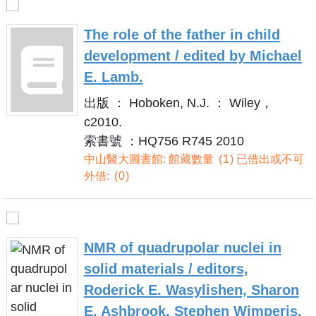
The role of the father in child
development / edited by Michael
E. Lamb.
出版 ： Hoboken, N.J. ： Wiley，
c2010.
索書號 ：HQ756 R745 2010
中山醫大圖書館: 館藏數量
1
已借出或不可
外借:
0
NMR of quadrupolar nuclei in
solid materials / editors,
Roderick E. Wasylishen, Sharon
E. Ashbrook, Stephen Wimperis.