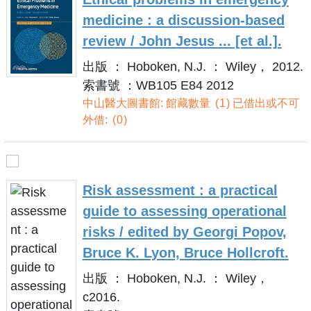
medicine : a discussion-based
review / John Jesus ... [et al.].
出版 ： Hoboken, N.J. ： Wiley， 2012.
索書號 ：WB105 E84 2012
中山醫大圖書館: 館藏數量
1
已借出或不可
外借:
0
Risk assessment : a practical
guide to assessing operational
risks / edited by Georgi Popov,
Bruce K. Lyon, Bruce Hollcroft.
出版 ： Hoboken, N.J. ： Wiley，
c2016.