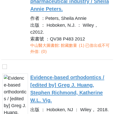
pharmaceutical industry / Sheila
Annie Peters.
作者 ：Peters, Sheila Annie
出版 ： Hoboken, N.J. ： Wiley，
c2012.
索書號 ：QV38 P483 2012
中山醫大圖書館: 館藏數量
1
已借出或不可
外借:
0
Evidence-based orthodontics /
[edited by] Greg J. Huang,
Stephen Richmond, Katherine
W.L. Vig.
出版 ： Hoboken, NJ ： Wiley， 2018.