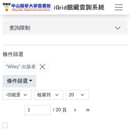
打
查詢限制
條件篩選
"Wiley".出版者
條件篩選
功能選項
排序
Results per page
下一頁
末頁
末頁
/
20
頁