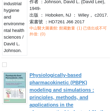
作者 ：Johnson, David L. (David Lee),
1949-
出版 ： Hoboken, NJ ： Wiley， c2017.
索書號 ：HD7261 J66 2017
中山醫大圖書館: 館藏數量
1
已借出或不可
外借:
0
Physiologically-based
pharmacokinetic (PBPK)
modeling and simulations :
principles, methods, and
applications in the