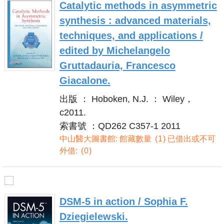
Catalytic methods in asymmetric
synthesis : advanced materials,
techniques, and applications /
edited by Michelangelo
Gruttadauria, Francesco
Giacalone.
出版 ： Hoboken, N.J. ： Wiley，
c2011.
索書號 ：QD262 C357-1 2011
中山醫大圖書館: 館藏數量
1
已借出或不可
外借:
0
DSM-5 in action / Sophia F.
Dziegielewski.