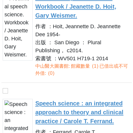
Workbook / Jeanette D. Hoit,
Gary Weismer.
作者 ：Hoit, Jeannette D. Jeannette
Dee 1954-
出版 ： San Diego ： Plural
Publishing， c2014.
索書號 ：WV501 H719-1 2014
中山醫大圖書館: 館藏數量
1
已借出或不可
外借:
0
Speech science : an integrated
approach to theory and clinical
practice / Carole T. Ferrand.
作者 ：Ferrand, Carole T.