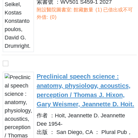
索書號 ：WV501 S459-1 2027
附設醫院圖書室: 館藏數量
1
已借出或不可
外借:
0
Preclinical speech science :
anatomy, physiology, acoustics,
perception / Thomas J. Hixon,
Gary Weismer, Jeannette D. Hoit.
作者 ：Hoit, Jeannette D. Jeannette
Dee 1954-
出版 ： San Diego, CA ： Plural Pub，