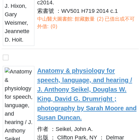
c2014.
索書號 ：WV501 H719 2014 c.1
中山醫大圖書館: 館藏數量
2
已借出或不可
外借:
0
Anatomy & physiology for
speech, language, and hearing /
J. Anthony Seikel, Douglas W.
King, David G. Drumright ;
photography by Sarah Moore and
Susan Duncan.
作者 ：Seikel, John A.
出版 ： Clifton Park, NY ： Delmar