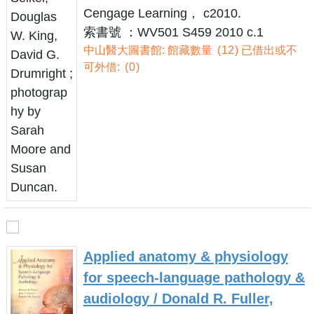
Cengage Learning， c2010.
索書號 ：WV501 S459 2010 c.1
中山醫大圖書館: 館藏數量
12
已借出或不
可外借:
0
Applied anatomy & physiology
for speech-language pathology &
audiology / Donald R. Fuller,