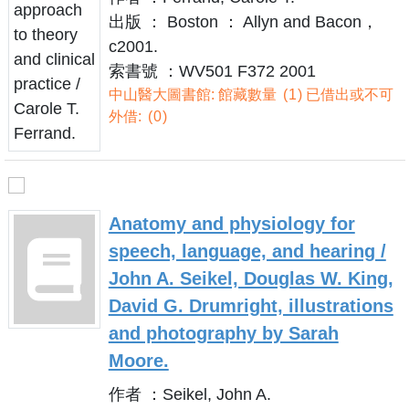
出版 ： Boston ： Allyn and Bacon，
c2001.
索書號 ：WV501 F372 2001
中山醫大圖書館: 館藏數量
1
已借出或不可
外借:
0
Anatomy and physiology for
speech, language, and hearing /
John A. Seikel, Douglas W. King,
David G. Drumright, illustrations
and photography by Sarah
Moore.
作者 ：Seikel, John A.