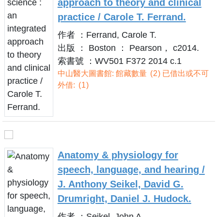
approach to theory and clinical
practice / Carole T. Ferrand.
作者 ：Ferrand, Carole T.
出版 ： Boston ： Pearson， c2014.
索書號 ：WV501 F372 2014 c.1
中山醫大圖書館: 館藏數量
2
已借出或不可
外借:
1
Anatomy & physiology for
speech, language, and hearing /
J. Anthony Seikel, David G.
Drumright, Daniel J. Hudock.
作者 ：Seikel, John A.