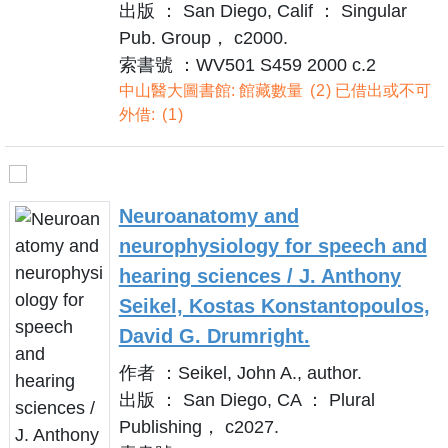
出版 ： San Diego, Calif ： Singular
Pub. Group， c2000.
索書號 ：WV501 S459 2000 c.2
中山醫大圖書館: 館藏數量
2
已借出或不可
外借:
1
Neuroanatomy and
neurophysiology for speech and
hearing sciences / J. Anthony
Seikel, Kostas Konstantopoulos,
David G. Drumright.
作者 ：Seikel, John A., author.
出版 ： San Diego, CA ： Plural
Publishing， c2027.