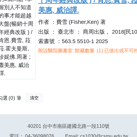
十周年經典改版 ) / 肯恩.費雪, 
美惠, 威治譯.
作者 ：費雪 (Fisher,Ken) 著
出版 ： 臺北市 ： 商周出版， 2018[民107
索書號 ：563.5 5510-1 2025
附設醫院圖書室: 館藏數量
1
已借出或不可外
勾選
0
筆
清空
40201 台中市南區建國北路一段110號
電話： 04-36098076 Email: cs1030@csmu.edu.tw