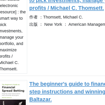
to pick investments, manage 
profits / Michael C. Thomsett.
作者 ：Thomsett, Michael C.
出版 ： New York ： American Manageme
The beginner's guide to financ
step instructions and winning 
Baltazar.