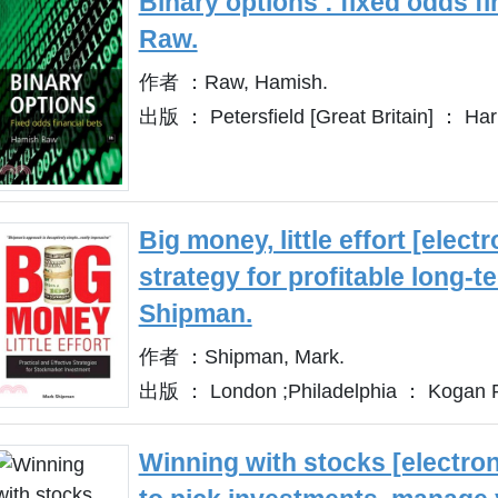
Binary options : fixed odds f
Raw.
作者 ：Raw, Hamish.
出版 ： Petersfield [Great Britain] ： H
Big money, little effort [elect
strategy for profitable long-
Shipman.
作者 ：Shipman, Mark.
出版 ： London ;Philadelphia ： Kogan 
Winning with stocks [electron