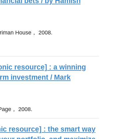
inancial bets / by Hamish
arriman House， 2008.
ronic resource] : a winning
term investment / Mark
Page， 2008.
ic resource] : the smart way