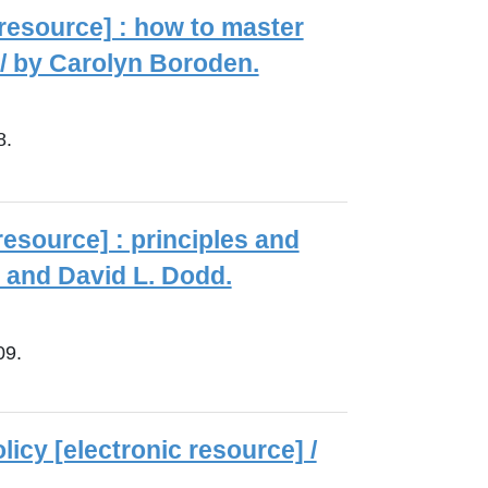
 resource] : how to master
 / by Carolyn Boroden.
8.
resource] : principles and
 and David L. Dodd.
09.
icy [electronic resource] /