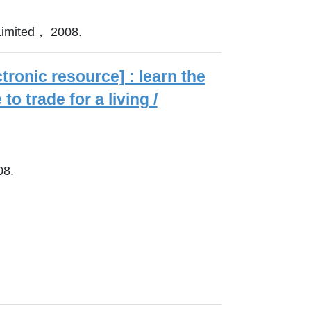
imited， 2008.
ctronic resource] : learn the
to trade for a living /
08.