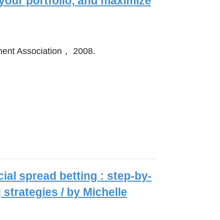
your portfolio, and maximize
nt Association， 2008.
ial spread betting : step-by-
strategies / by Michelle