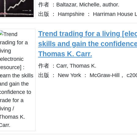
作者 ：Baltazar, Michelle, author.
出版 ： Hampshire ： Harriman House L
Trend trading for a living [ele
skills and gain the confidence 
Thomas K. Carr.
作者 ：Carr, Thomas K.
出版 ： New York ： McGraw-Hill， c20