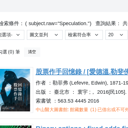
檢索條件：
subject.raw="Speculation."
查詢結果： 共
選項
排序
Results p
勾選
0
筆
清空
股票作手回憶錄 / [愛德溫.勒斐佛](E
作者 ：勒菲弗 (Lefevre, Edwin), 1871-19
出版 ： 臺北市 ： 寰宇 ;， 2016[民105].
索書號 ：563.53 4445 2016
中山醫大圖書館: 館藏數量
1
已借出或不可外