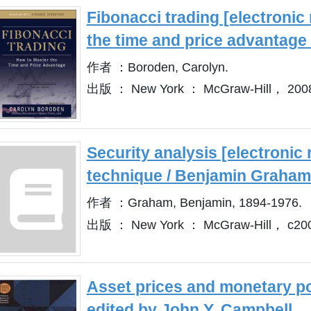
Fibonacci trading [electronic
the time and price advantage
作者 ：Boroden, Carolyn.
出版 ： New York ： McGraw-Hill， 200
Security analysis [electronic 
technique / Benjamin Graham
作者 ：Graham, Benjamin, 1894-1976.
出版 ： New York ： McGraw-Hill， c20
Asset prices and monetary pol
edited by John Y. Campbell.