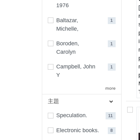
1976
Baltazar,
1
Michelle,
Boroden,
1
Carolyn
Campbell, John
1
Y
more
主題
Speculation.
11
Electronic books.
8