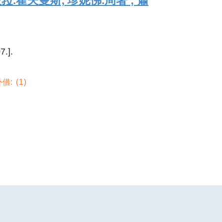
菈菈.霍夫曼斯, 珍妮佛.周著 ; 蕭
.].
借:
1