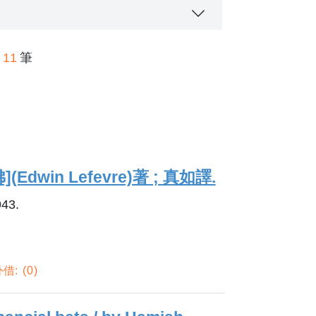
11
筆
er page
dwin Lefevre)著 ; 真如譯.
43.
借:
0