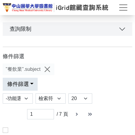
打
查詢限制
條件篩選
"餐飲業".subject
條件篩選
功能選項
排序
Results per page
下一頁
末頁
末頁
/
7
頁