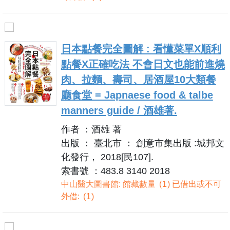
日本點餐完全圖解 : 看懂菜單X順利
點餐X正確吃法 不會日文也能前進燒
肉、拉麵、壽司、居酒屋10大類餐
廳食堂 = Japnaese food & talbe
manners guide / 酒雄著.
作者 ：酒雄 著
出版 ： 臺北市 ： 創意市集出版 :城邦文
化發行， 2018[民107].
索書號 ：483.8 3140 2018
中山醫大圖書館: 館藏數量
1
已借出或不可
外借:
1