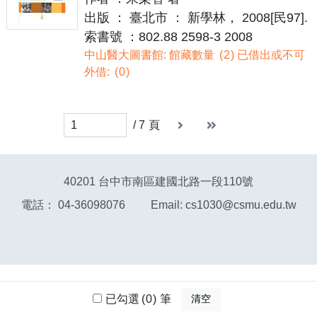
出版 ： 臺北市 ： 新學林， 2008[民97].
索書號 ：802.88 2598-3 2008
中山醫大圖書館: 館藏數量
2
已借出或不可
外借:
0
下一頁
末頁
末頁
/
7
頁
40201 台中市南區建國北路一段110號
電話： 04-36098076 Email: cs1030@csmu.edu.tw
已勾選
已勾選
0
0
筆
筆
清空
清空