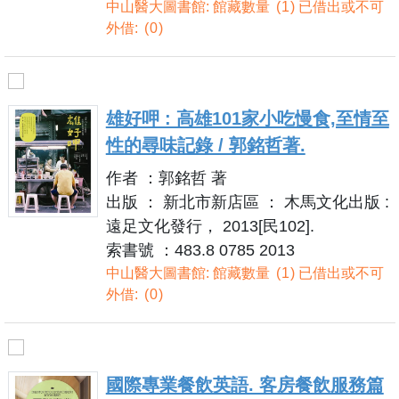
中山醫大圖書館: 館藏數量
1
已借出或不可
外借:
0
雄好呷 : 高雄101家小吃慢食,至情至
性的尋味記錄 / 郭銘哲著.
作者 ：郭銘哲 著
出版 ： 新北市新店區 ： 木馬文化出版 :
遠足文化發行， 2013[民102].
索書號 ：483.8 0785 2013
中山醫大圖書館: 館藏數量
1
已借出或不可
外借:
0
國際專業餐飲英語. 客房餐飲服務篇