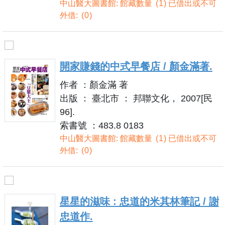
中山醫大圖書館: 館藏數量
1
已借出或不可
外借:
0
開家賺錢的中式早餐店 / 顏金滿著.
作者 ：顏金滿 著
出版 ： 臺北市 ： 邦聯文化， 2007[民
96].
索書號 ：483.8 0183
中山醫大圖書館: 館藏數量
1
已借出或不可
外借:
0
星星的滋味 : 忠道的米其林筆記 / 謝
忠道作.