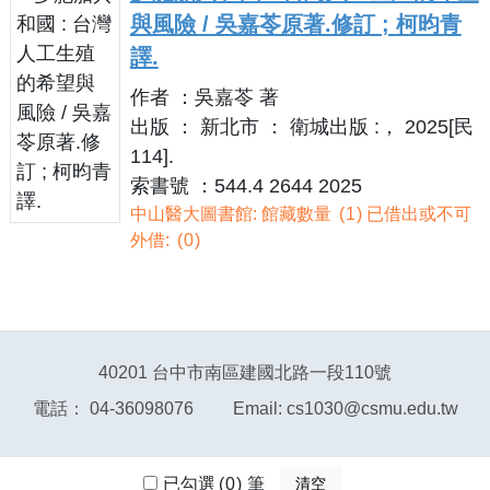
與風險 / 吳嘉苓原著.修訂 ; 柯昀青
譯.
作者 ：吳嘉苓 著
出版 ： 新北市 ： 衛城出版 :， 2025[民
114].
索書號 ：544.4 2644 2025
中山醫大圖書館: 館藏數量
1
已借出或不可
外借:
0
40201 台中市南區建國北路一段110號
電話： 04-36098076 Email: cs1030@csmu.edu.tw
已勾選
已勾選
0
0
筆
筆
清空
清空