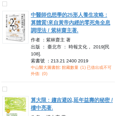
中醫師也想學的25形人養生攻略 :
算體質!來自黃帝內經的零死角全息
調理法 / 紫林齋主著.
作者 ：紫林齋主 著
出版 ： 臺北市 ： 時報文化， 2019[民
108].
索書號 ：213.21 2400 2019
中山醫大圖書館: 館藏數量
1
已借出或不可
外借:
0
算大限 : 趨吉避凶,延年益壽的秘密 /
樓中亮著.