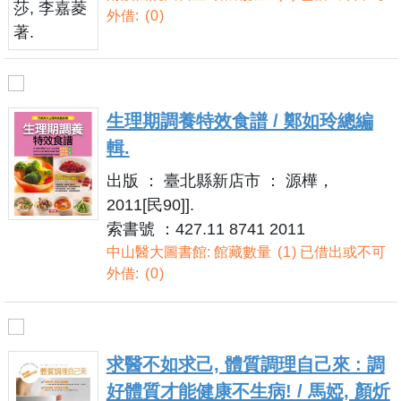
外借:
0
生理期調養特效食譜 / 鄭如玲總編
輯.
出版 ： 臺北縣新店市 ： 源樺，
2011[民90]].
索書號 ：427.11 8741 2011
中山醫大圖書館: 館藏數量
1
已借出或不可
外借:
0
求醫不如求己, 體質調理自己來 : 調
好體質才能健康不生病! / 馬婭, 顏炘