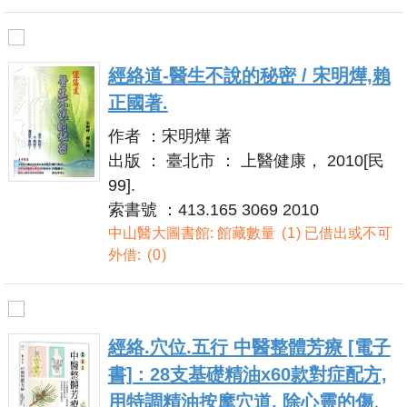
經絡道-醫生不說的秘密 / 宋明燁,賴
正國著.
作者 ：宋明燁 著
出版 ： 臺北市 ： 上醫健康， 2010[民
99].
索書號 ：413.165 3069 2010
中山醫大圖書館: 館藏數量
1
已借出或不可
外借:
0
經絡.穴位.五行 中醫整體芳療 [電子
書] : 28支基礎精油x60款對症配方,
用特調精油按摩穴道, 除心靈的傷、