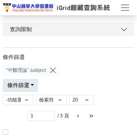
打
查詢限制
條件篩選
"中醫理論".subject
條件篩選
功能選項
排序
Results per page
下一頁
末頁
末頁
/
3
頁