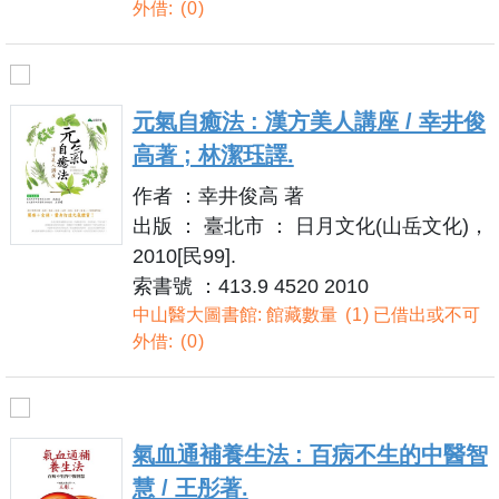
外借:
0
元氣自癒法 : 漢方美人講座 / 幸井俊
高著 ; 林潔珏譯.
作者 ：幸井俊高 著
出版 ： 臺北市 ： 日月文化(山岳文化)，
2010[民99].
索書號 ：413.9 4520 2010
中山醫大圖書館: 館藏數量
1
已借出或不可
外借:
0
氣血通補養生法 : 百病不生的中醫智
慧 / 王彤著.