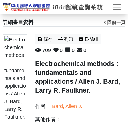
打
詳細書目資料
回前一頁
儲存
列印
E-Mail
709
0
0
0
Electrochemical methods :
fundamentals and
applications / Allen J. Bard,
Larry R. Faulkner.
作者：
Bard, Allen J.
其他作者：