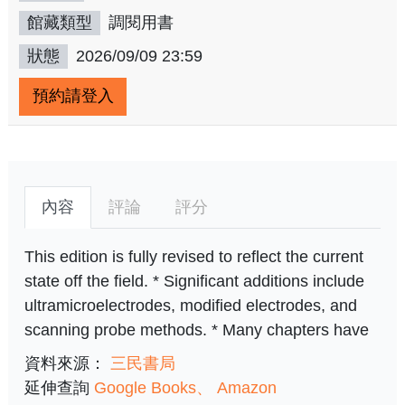
館藏類型
調閱用書
狀態
2026/09/09 23:59
預約請登入
內容
評論
評分
This edition is fully revised to reflect the current
state off the field. * Significant additions include
ultramicroelectrodes, modified electrodes, and
scanning probe methods. * Many chapters have
資料來源：
三民書局
延伸查詢
Google Books
Amazon