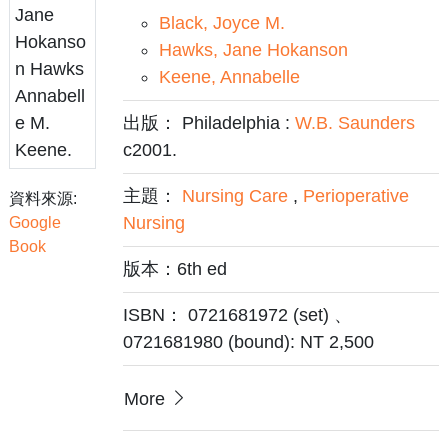
Black, Joyce M.
Hawks, Jane Hokanson
Keene, Annabelle
出版： Philadelphia :
W.B. Saunders
c2001.
主題：
Nursing Care
,
Perioperative
資料來源:
Nursing
Google
Book
版本：6th ed
ISBN： 0721681972 (set) 、
0721681980 (bound): NT 2,500
More