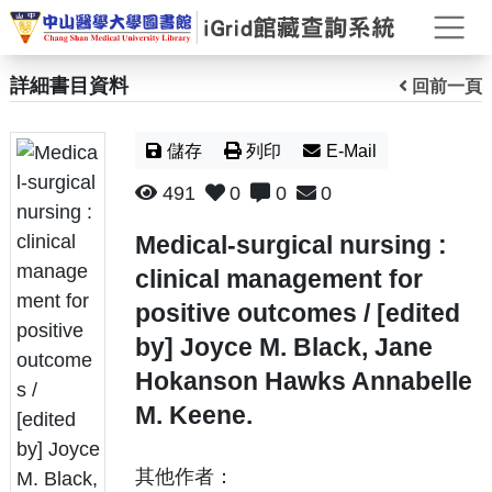
打
詳細書目資料
回前一頁
儲存
列印
E-Mail
491
0
0
0
Medical-surgical nursing :
clinical management for
positive outcomes / [edited
by] Joyce M. Black, Jane
Hokanson Hawks Annabelle
M. Keene.
其他作者：