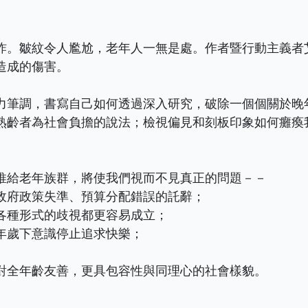
炸。皺紋令人尷尬，老年人一無是處。作者暨行動主義者
造成的傷害。
力筆調，書寫自己如何透過深入研究，破除一個個關於晚
熟齡者為社會負擔的說法；檢視偏見和刻板印象如何癱瘓
推給老年族群，將使我們視而不見真正的問題－－
政府政策失準、預算分配錯誤的託辭；
各種形式的歧視都更容易成立；
年歲下意識停止追求快樂；
。
對全年齡友善，更具包容性與同理心的社會樣貌。