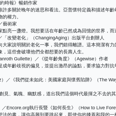
／《紐約時報》暢銷作家
除許多關於晚年的迷思和看法。亞普懷特定義和描述年齡
物的權力。
n）／藝術家
家點亮一盞燈。我想要活在年齡已然成為回憶的世界，而
士／「改變老化」（ChangingAging）出版平台創辦人
向大家說明關於老化一事，我們錯得離譜。這本簡潔有力
象，這些會破壞他們全都想要的長壽人生。
anroth Gullette）／《從年齡角度》（Agewise）作者
促成年齡歧視的偏見，並提出激昂的論點，要求協力對抗
tz）／《我們從未如此：美國家庭與懷舊陷阱》（The Way We Neve
其創見、氣魄、幽默感，道出我們這個時代最揮之不去的
／Encore.org執行長暨《如何長生》（How to Live For
想法的書，讓你高興到要跳起來，即使你的膝蓋和我的一