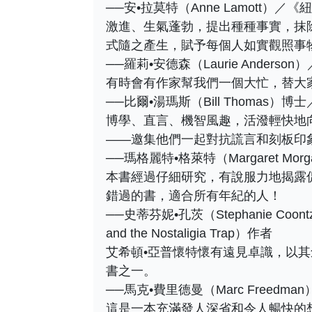
──安•拉莫特（Anne Lamott）
激進、生氣蓬勃，提出種種事實，抹
式隨之產生，賦予每個人如實觀照事
──羅莉•安德森（Laurie Anderso
有時會有作家幫我們一個大忙，替大
──比爾•湯瑪斯（Bill Thomas）博
博學、直言、機智風趣，活潑輕快地
——邀集他們一起對抗謊言和刻板印
──瑪格麗特•格萊特（Margaret Morg
本書經過仔細研究，有說服力地揭露
錯過的書，適合所有年紀的人！
──史蒂芬妮•孔茨（Stephanie Coon
and the Nostaligia Trap）作者
艾希頓•亞普懷特懷有遠見卓識，以
書之一。
──馬克•費里德曼（Marc Freedman）
這是一本充滿發人深省和令人暢快的