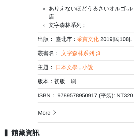
ありえないほどうるさいオルゴ-ル
店
文字森林系列 ;
出版： 臺北市 :
采實文化
2019[民108].
叢書名：
文字森林系列 ;3
主題：
日本文學
,
小說
版本：初版一刷
ISBN： 9789578950917 (平裝): NT320
More
館藏資訊