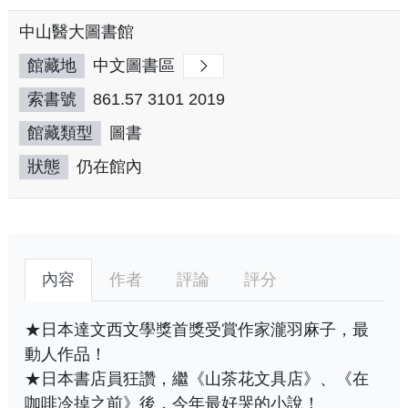
中山醫大圖書館
館藏地
中文圖書區
索書號
861.57 3101 2019
館藏類型
圖書
狀態
仍在館內
內容
作者
評論
評分
★日本達文西文學獎首獎受賞作家瀧羽麻子，最
動人作品！
★日本書店員狂讚，繼《山茶花文具店》、《在
咖啡冷掉之前》後，今年最好哭的小說！