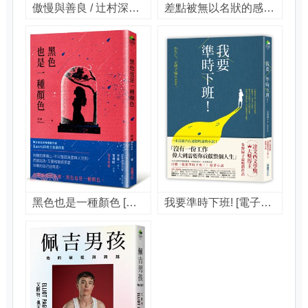
傲慢與善良 / 辻村深月著 ; 邱香凝譯.
差點被無以名狀的感傷殺死的夜晚 [電子書] / 浮谷文著 ; 緋華璃譯
黑色也是一種顏色 [電子書] / Kaoru阿嚕著
我要準時下班! [電子書] / 朱野歸子著 ; 楊明綺譯