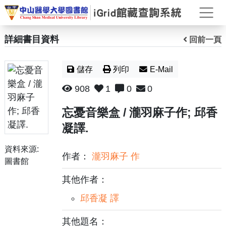
打
詳細書目資料
回前一頁
儲存
列印
E-Mail
908
1
0
0
忘憂音樂盒 / 瀧羽麻子作; 邱香
凝譯.
資料來源:
作者：
瀧羽麻子 作
圖書館
其他作者：
邱香凝 譯
其他題名：