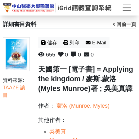
打
詳細書目資料
回前一頁
儲存
列印
E-Mail
655
0
0
0
天國第一 [電子書] = Applying
the kingdom / 麥斯.蒙洛
資料來源:
(Myles Munroe)著 ; 吳美真譯
TAAZE 讀
冊
作者：
蒙洛 (Munroe, Myles)
其他作者：
吳美真