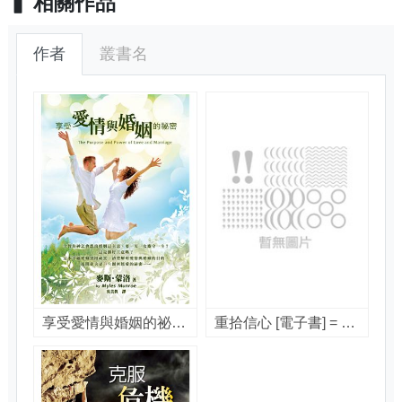
相關作品
作者
叢書名
享受愛情與婚姻的祕密 [電子書] = The purpose and power of love & marriage / 麥斯.蒙洛(Myles Munroe)著 ; 吳美真譯
重拾信心 [電子書] = Rediscovering faith / 麥斯.蒙洛(Myles Munroe)著 ; 林以舜譯