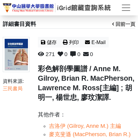
打
詳細書目資料
回前一頁
儲存
列印
E-Mail
271
0
0
0
彩色解剖學圖譜 / Anne M.
Gilroy, Brian R. MacPherson,
資料來源:
Lawrence M. Ross[主編] ; 胡
三民書局
明一, 楊世忠, 廖玟潔譯.
其他作者：
吉洛伊 (Gilroy, Anne M.) 主編
麥克斐遜 (MacPherson, Brian R.)