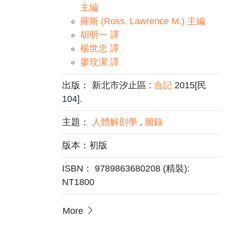
主編
羅斯 (Ross, Lawrence M.) 主編
胡明一 譯
楊世忠 譯
廖玟潔 譯
出版： 新北市汐止區 :
合記
2015[民
104].
主題：
人體解剖學
,
圖錄
版本：初版
ISBN： 9789863680208 (精裝):
NT1800
More