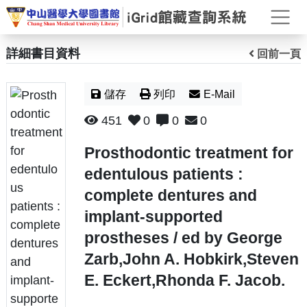
打
詳細書目資料
回前一頁
儲存
列印
E-Mail
451
0
0
0
Prosthodontic treatment for
edentulous patients :
complete dentures and
implant-supported
prostheses / ed by George
Zarb,John A. Hobkirk,Steven
E. Eckert,Rhonda F. Jacob.