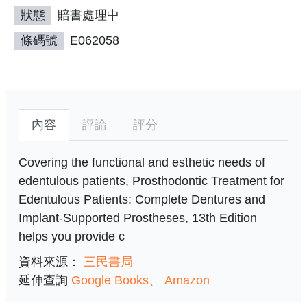
狀態
賠書處理中
條碼號
E062058
內容
評論
評分
Covering the functional and esthetic needs of
edentulous patients, Prosthodontic Treatment for
Edentulous Patients: Complete Dentures and
Implant-Supported Prostheses, 13th Edition
helps you provide c
資料來源：
三民書局
延伸查詢
Google Books
Amazon