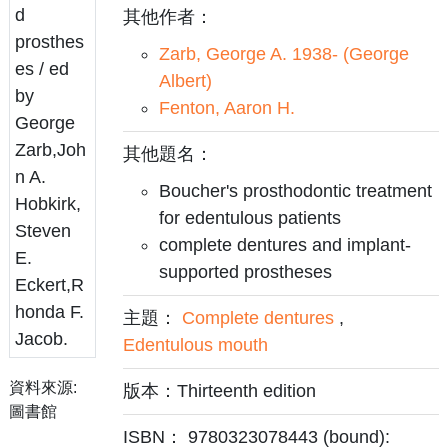
其他作者：
Zarb, George A. 1938- (George
Albert)
Fenton, Aaron H.
其他題名：
Boucher's prosthodontic treatment
for edentulous patients
complete dentures and implant-
supported prostheses
主題：
Complete dentures
,
Edentulous mouth
資料來源:
版本：Thirteenth edition
圖書館
ISBN： 9780323078443 (bound):